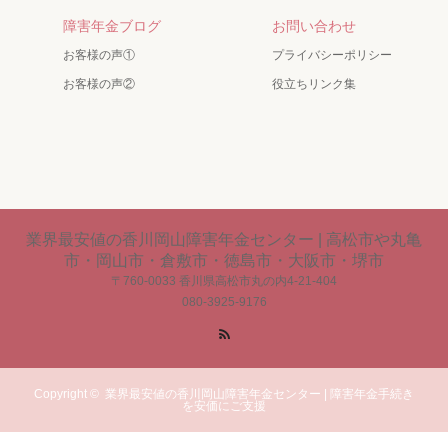
障害年金ブログ
お問い合わせ
お客様の声①
プライバシーポリシー
お客様の声②
役立ちリンク集
業界最安値の香川岡山障害年金センター | 高松市や丸亀
市・岡山市・倉敷市・徳島市・大阪市・堺市
〒760-0033 香川県高松市丸の内4-21-404
080-3925-9176
RSS
Copyright ©
業界最安値の香川岡山障害年金センター | 障害年金手続き
を安価にご支援