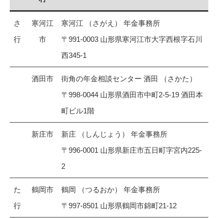
さ
寒河江
寒河江 （さがえ） 年金事務所
行
市
〒991-0003 山形県寒河江市大字西根字石川
西345-1
酒田市
街角の年金相談センター 酒田 （さかた）
〒998-0044 山形県酒田市中町2-5-19 酒田本
町ビル1階
新庄市
新庄 （しんじょう） 年金事務所
〒996-0001 山形県新庄市五日町字宮内225-
2
た
鶴岡市
鶴岡 （つるおか） 年金事務所
行
〒997-8501 山形県鶴岡市錦町21-12