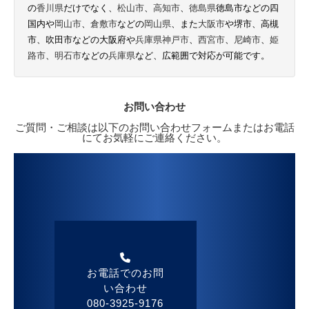
の
香川県
だけでなく、
松山市
、
高知市
、
徳島県
徳島市などの四
国内や
岡山市
、
倉敷市
などの
岡山県
、また
大阪市
や堺市、高槻
市、吹田市などの大阪府や
兵庫県
神戸市
、
西宮市
、
尼崎市
、
姫
路市
、
明石市
などの
兵庫県
など、広範囲で対応が可能です。
お問い合わせ
ご質問・ご相談は以下のお問い合わせフォームまたはお電話
にてお気軽にご連絡ください。
お電話でのお問
い合わせ
080-3925-9176