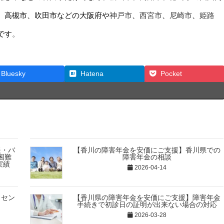
、高槻市、吹田市などの大阪府や
神戸市
、
西宮市
、
尼崎市
、
姫路
です
。
Bluesky
Hatena
Pocket
援・バ
【香川の障害年金を安価にご支援】香川県での
困難
障害年金の相談
実績
2026-04-14
トセン
【香川県の障害年金を安価にご支援】障害年金
手続きで初診日の証明が出来ない場合の対応
2026-03-28