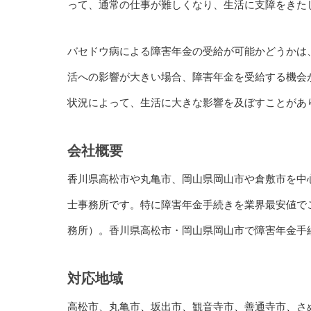
って、通常の仕事が難しくなり、生活に支障をきた
バセドウ病による障害年金の受給が可能かどうかは
活への影響が大きい場合、障害年金を受給する機会
状況によって、生活に大きな影響を及ぼすことがあ
会社概要
香川県高松市や丸亀市、岡山県岡山市や倉敷市を中
士事務所です。特に障害年金手続きを業界最安値で
務所）。香川県高松市・岡山県岡山市で障害年金手
対応地域
高松市、
丸亀市
、
坂出市
、
観音寺市
、
善通寺市
、
さ