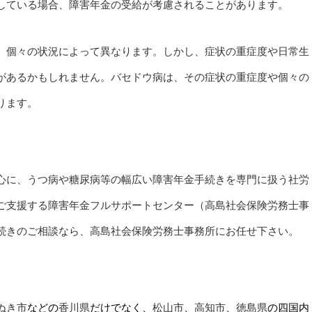
している場合、障害年金の受給が考慮されることがあります。
、個々の状況によって異なります。しかし、症状の重症度や日常生
があるかもしれません。バセドウ病は、その症状の重症度や個々の
ります。
心に、うつ病や糖尿病等の幅広い障害年金手続きを専門に扱う社労
ご支援する障害年金フルサポートセンター（高島社会保険労務士事
続きのご相談なら、高島社会保険労務士事務所にお任せ下さい。
ぬき市
などの
香川県
だけでなく、
松山市
、
高知市
、
徳島県
の四国内