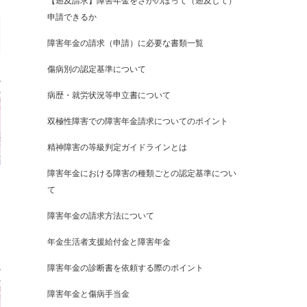
【遡及請求】障害年金をさかのぼって（遡及して）
申請できるか
障害年金の請求（申請）に必要な書類一覧
傷病別の認定基準について
病歴・就労状況等申立書について
双極性障害での障害年金請求についてのポイント
精神障害の等級判定ガイドラインとは
障害年金における障害の種類ごとの認定基準につい
て
障害年金の請求方法について
年金生活者支援給付金と障害年金
障害年金の診断書を依頼する際のポイント
障害年金と傷病手当金