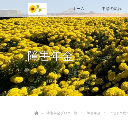
ホーム
申請の流れ
障害年金
ホーム
障害年金ブログ一覧
障害年金
バセドウ病