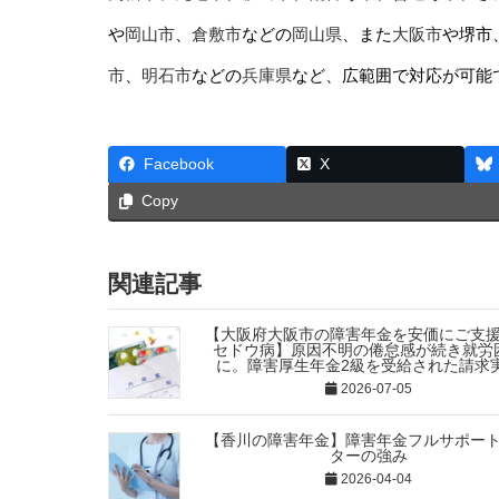
や
岡山市
、
倉敷市
などの
岡山県
、また
大阪市
や堺市
市
、
明石市
などの
兵庫県
など、広範囲で対応が可能
Facebook
X
Copy
関連記事
【大阪府大阪市の障害年金を安価にご支
セドウ病】原因不明の倦怠感が続き就労
に。障害厚生年金2級を受給された請求
2026-07-05
【香川の障害年金】障害年金フルサポー
ターの強み
2026-04-04