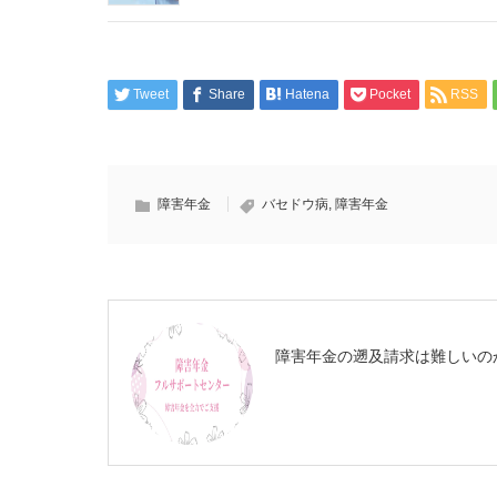
Tweet
Share
Hatena
Pocket
RSS
障害年金
バセドウ病
,
障害年金
障害年金の遡及請求は難しいの