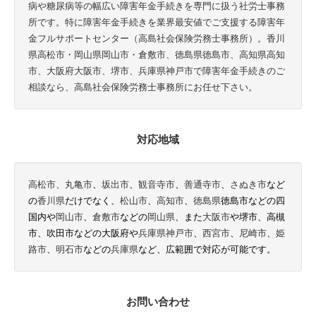
病や糖尿病等の幅広い障害年金手続きを専門に扱う社労士事務
所です。特に障害年金手続きを業界最安値でご支援する障害年
金フルサポートセンター（高島社会保険労務士事務所）。香川
県高松市・岡山県岡山市・倉敷市、徳島県徳島市、高知県高知
市、大阪府大阪市、堺市、兵庫県神戸市で障害年金手続きのご
相談なら、高島社会保険労務士事務所にお任せ下さい。
対応地域
高松市、
丸亀市
、
坂出市
、
観音寺市
、
善通寺市
、
さぬき市
など
の
香川県
だけでなく、
松山市
、
高知市
、
徳島県
徳島市などの四
国内や
岡山市
、
倉敷市
などの
岡山県
、また
大阪市
や堺市、高槻
市、吹田市などの大阪府や
兵庫県
神戸市
、
西宮市
、
尼崎市
、
姫
路市
、
明石市
などの
兵庫県
など、広範囲で対応が可能です。
お問い合わせ