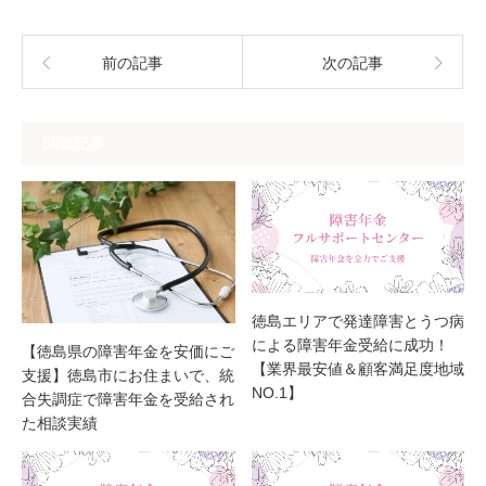
前の記事
次の記事
関連記事
徳島エリアで発達障害とうつ病
による障害年金受給に成功！
【徳島県の障害年金を安価にご
【業界最安値＆顧客満足度地域
支援】徳島市にお住まいで、統
NO.1】
合失調症で障害年金を受給され
た相談実績