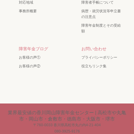
対応地域
障害者手帳について
事務所概要
病歴・就労状況等申立書
の注意点
障害年金制度とその受給
額
障害年金ブログ
お問い合わせ
お客様の声①
プライバシーポリシー
お客様の声②
役立ちリンク集
業界最安値の香川岡山障害年金センター | 高松市や丸亀
市・岡山市・倉敷市・徳島市・大阪市・堺市
〒760-0033 香川県高松市丸の内4-21-404
080-3925-9176