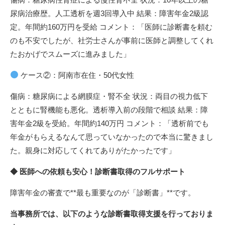
尿病治療歴。人工透析を週3回導入中 結果：障害年金2級認
定。年間約160万円を受給 コメント：「医師に診断書を頼む
のも不安でしたが、社労士さんが事前に医師と調整してくれ
たおかげでスムーズに進みました」
ケース②：阿南市在住・50代女性
傷病：糖尿病による網膜症・腎不全 状況：両目の視力低下
とともに腎機能も悪化。透析導入前の段階で相談 結果：障
害年金2級を受給。年間約140万円 コメント：「透析前でも
年金がもらえるなんて思っていなかったので本当に驚きまし
た。親身に対応してくれてありがたかったです」
◆ 医師への依頼も安心！診断書取得のフルサポート
障害年金の審査で**最も重要なのが「診断書」**です。
当事務所では、以下のような診断書取得支援を行っておりま