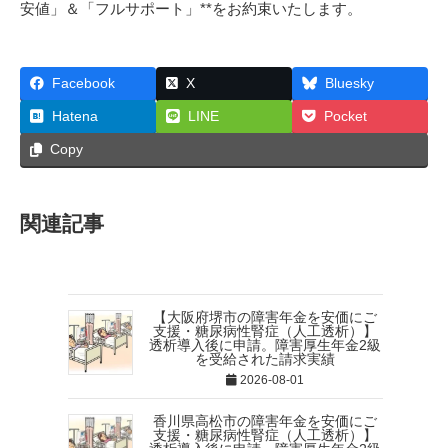
安値」＆「フルサポート」**をお約束いたします。
Facebook
X
Bluesky
Hatena
LINE
Pocket
Copy
関連記事
【大阪府堺市の障害年金を安価にご
支援・糖尿病性腎症（人工透析）】
透析導入後に申請。障害厚生年金2級
を受給された請求実績
2026-08-01
香川県高松市の障害年金を安価にご
支援・糖尿病性腎症（人工透析）】