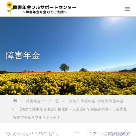
障害年金
ホーム
障害年金ブログ一覧
徳島市 障害年金
,
徳島県 障害年金
【徳島で障害年金申請】糖尿病・人工透析でお悩みの方へ｜業界最
安値で手続きフルサポート！