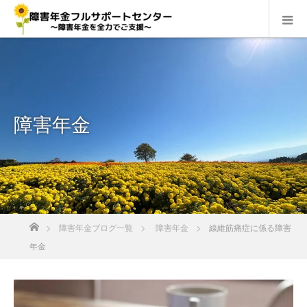
障害年金
ホーム
障害年金ブログ一覧
障害年金
線維筋痛症に係る障害
年金