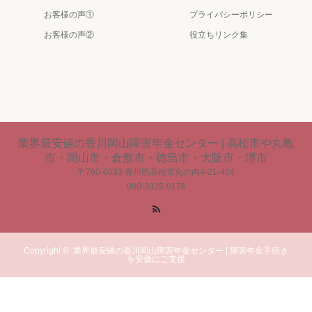
お客様の声①
プライバシーポリシー
お客様の声②
役立ちリンク集
業界最安値の香川岡山障害年金センター | 高松市や丸亀
市・岡山市・倉敷市・徳島市・大阪市・堺市
〒760-0033 香川県高松市丸の内4-21-404
080-3925-9176
RSS
Copyright ©
業界最安値の香川岡山障害年金センター | 障害年金手続き
を安価にご支援