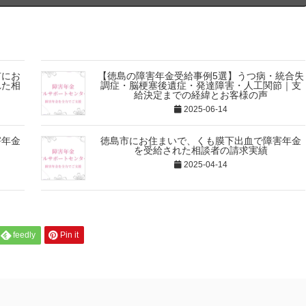
市にお
【徳島の障害年金受給事例5選】うつ病・統合失
れた相
調症・脳梗塞後遺症・発達障害・人工関節｜支
給決定までの経緯とお客様の声
2025-06-14
害年金
徳島市にお住まいで、くも膜下出血で障害年金
を受給された相談者の請求実績
2025-04-14
feedly
Pin it