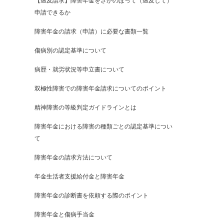
【遡及請求】障害年金をさかのぼって（遡及して）
申請できるか
障害年金の請求（申請）に必要な書類一覧
傷病別の認定基準について
病歴・就労状況等申立書について
双極性障害での障害年金請求についてのポイント
精神障害の等級判定ガイドラインとは
障害年金における障害の種類ごとの認定基準につい
て
障害年金の請求方法について
年金生活者支援給付金と障害年金
障害年金の診断書を依頼する際のポイント
障害年金と傷病手当金