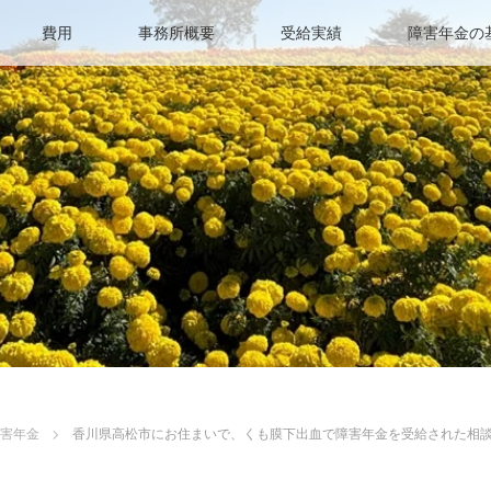
費用
事務所概要
受給実績
障害年金の
障害年金
香川県高松市にお住まいで、くも膜下出血で障害年金を受給された相