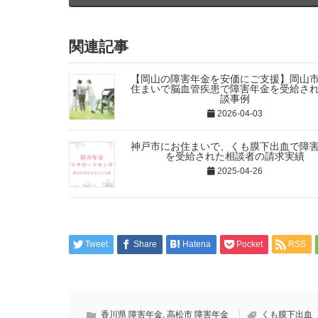
関連記事
【岡山の障害年金を安価にご支援】岡山
住まいで脳血管疾患で障害年金を受給さ
談事例
2026-04-03
神戸市にお住まいで、くも膜下出血で障
を受給された相談者の請求実績
2025-04-26
Tweet
Share
Hatena
Pocket
RSS
香川県 障害年金
,
高松市 障害年金
くも膜下出血