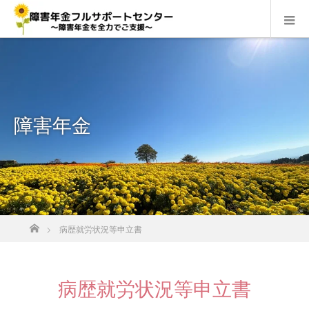
障害年金
ホーム
病歴就労状況等申立書
病歴就労状況等申立書