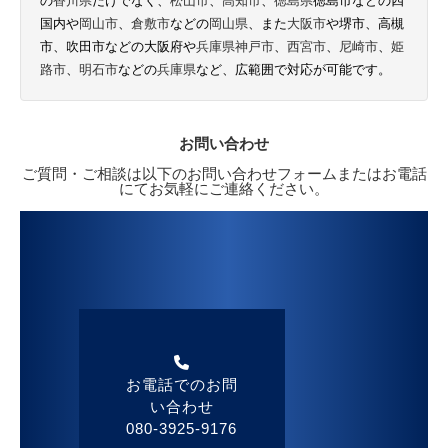
の
香川県
だけでなく、
松山市
、
高知市
、
徳島県
徳島市などの四
国内や
岡山市
、
倉敷市
などの
岡山県
、また
大阪市
や堺市、高槻
市、吹田市などの大阪府や
兵庫県
神戸市
、
西宮市
、
尼崎市
、
姫
路市
、
明石市
などの
兵庫県
など、広範囲で対応が可能です。
お問い合わせ
ご質問・ご相談は以下のお問い合わせフォームまたはお電話
にてお気軽にご連絡ください。
お電話でのお問
い合わせ
080-3925-9176