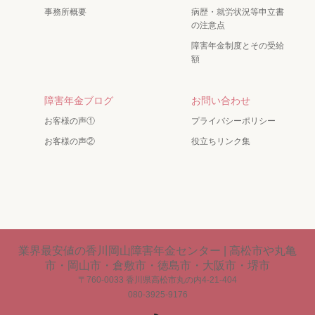
事務所概要
病歴・就労状況等申立書
の注意点
障害年金制度とその受給
額
障害年金ブログ
お問い合わせ
お客様の声①
プライバシーポリシー
お客様の声②
役立ちリンク集
業界最安値の香川岡山障害年金センター | 高松市や丸亀
市・岡山市・倉敷市・徳島市・大阪市・堺市
〒760-0033 香川県高松市丸の内4-21-404
080-3925-9176
RSS