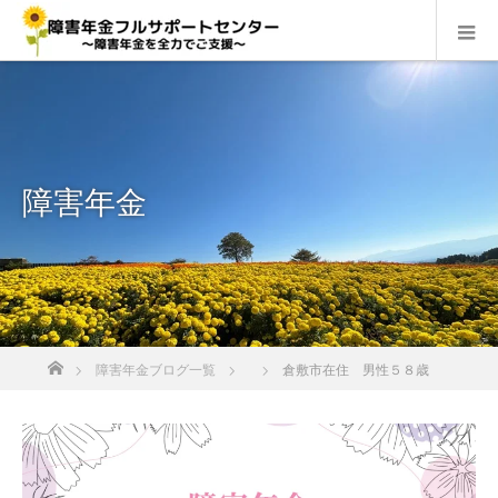
障害年金
ホーム
障害年金ブログ一覧
倉敷市在住 男性５８歳