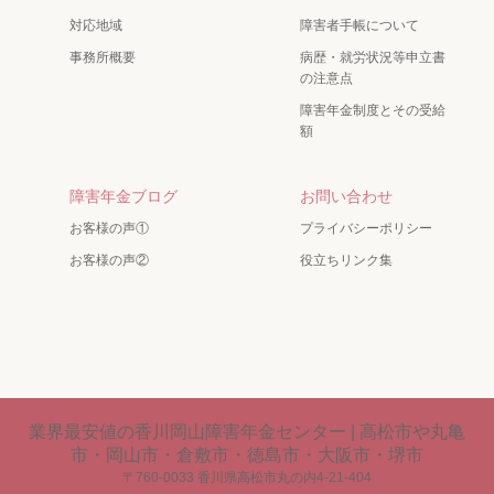
対応地域
障害者手帳について
事務所概要
病歴・就労状況等申立書
の注意点
障害年金制度とその受給
額
障害年金ブログ
お問い合わせ
お客様の声①
プライバシーポリシー
お客様の声②
役立ちリンク集
業界最安値の香川岡山障害年金センター | 高松市や丸亀
市・岡山市・倉敷市・徳島市・大阪市・堺市
〒760-0033 香川県高松市丸の内4-21-404