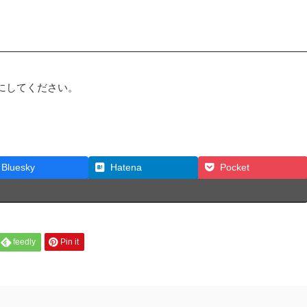
にしてください。
Bluesky
Hatena
Pocket
feedly
Pin it