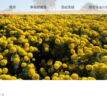
費用
事務所概要
受給実績
障害年金の
６歳