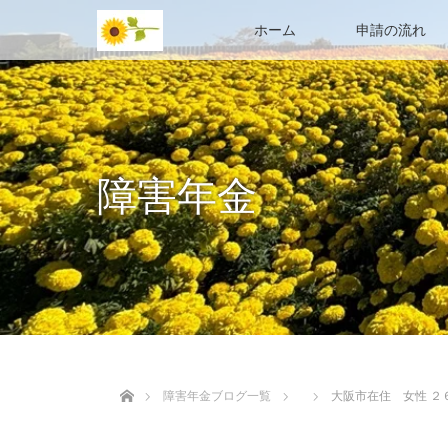
ホーム
申請の流れ
障害年金
ホーム
障害年金ブログ一覧
大阪市在住 女性 ２