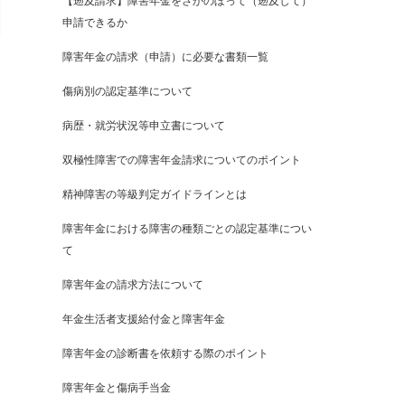
【遡及請求】障害年金をさかのぼって（遡及して）
申請できるか
障害年金の請求（申請）に必要な書類一覧
傷病別の認定基準について
病歴・就労状況等申立書について
双極性障害での障害年金請求についてのポイント
精神障害の等級判定ガイドラインとは
障害年金における障害の種類ごとの認定基準につい
て
障害年金の請求方法について
年金生活者支援給付金と障害年金
障害年金の診断書を依頼する際のポイント
障害年金と傷病手当金