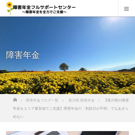
障害年金
ホーム
障害年金ブログ一覧
香川県 障害年金
【香川県の障害
年金をエリア最安値でご支援】障害年金の「初診日が不明」でもあきら
めない