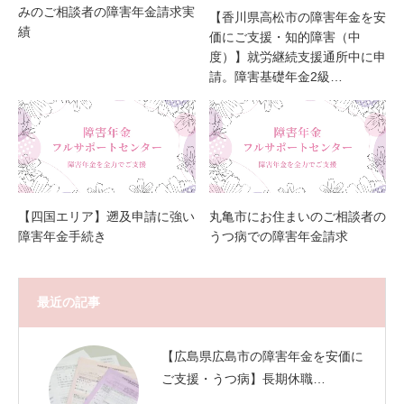
みのご相談者の障害年金請求実
【香川県高松市の障害年金を安
績
価にご支援・知的障害（中
度）】就労継続支援通所中に申
請。障害基礎年金2級…
【四国エリア】遡及申請に強い
丸亀市にお住まいのご相談者の
障害年金手続き
うつ病での障害年金請求
最近の記事
【広島県広島市の障害年金を安価に
ご支援・うつ病】長期休職…