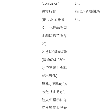
(confusion)
い。
異常行動
羽ばたき振戦あ
(例：お金をま
り。
く、化粧品をゴ
ミ箱に捨てるな
ど)
ときに傾眠状態
(普通のよびか
けで開眼し会話
が出来る)
無礼な言動があ
ったりするが、
他人の指示には
従う態度を見せ