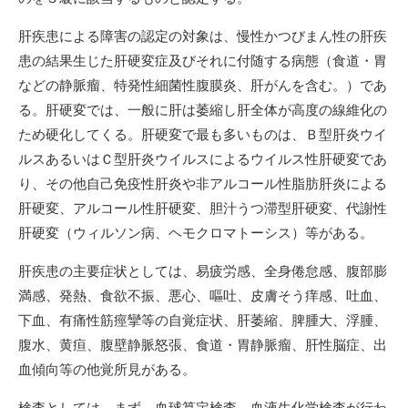
肝疾患による障害の認定の対象は、慢性かつびまん性の肝疾
患の結果生じた肝硬変症及びそれに付随する病態（食道・胃
などの静脈瘤、特発性細菌性腹膜炎、肝がんを含む。）であ
る。肝硬変では、一般に肝は萎縮し肝全体が高度の線維化の
ため硬化してくる。肝硬変で最も多いものは、Ｂ型肝炎ウイ
ルスあるいはＣ型肝炎ウイルスによるウイルス性肝硬変であ
り、その他自己免疫性肝炎や非アルコール性脂肪肝炎による
肝硬変、アルコール性肝硬変、胆汁うつ滞型肝硬変、代謝性
肝硬変（ウィルソン病、ヘモクロマトーシス）等がある。
肝疾患の主要症状としては、易疲労感、全身倦怠感、腹部膨
満感、発熱、食欲不振、悪心、嘔吐、皮膚そう痒感、吐血、
下血、有痛性筋痙攣等の自覚症状、肝萎縮、脾腫大、浮腫、
腹水、黄疸、腹壁静脈怒張、食道・胃静脈瘤、肝性脳症、出
血傾向等の他覚所見がある。
検査としては、まず、血球算定検査、血液生化学検査が行わ