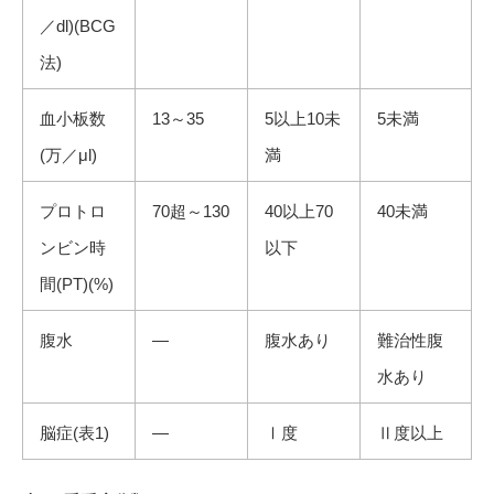
／dl)(BCG
法)
血小板数
13～35
5以上10未
5未満
(万／μl)
満
プロトロ
70超～130
40以上70
40未満
ンビン時
以下
間(PT)(%)
腹水
―
腹水あり
難治性腹
水あり
脳症(表1)
―
Ⅰ度
Ⅱ度以上