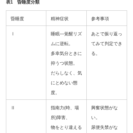
表1 昏睡度分類
昏睡度
精神症状
参考事項
Ⅰ
睡眠―覚醒リズ
あとで振り返っ
ムに逆転。
てみて判定でき
多幸気分ときに
る。
抑うつ状態。
だらしなく、気
にとめない態
度。
Ⅱ
指南力(時、場
興奮状態がな
所)障害、
い。
物をとり違える
尿便失禁がな