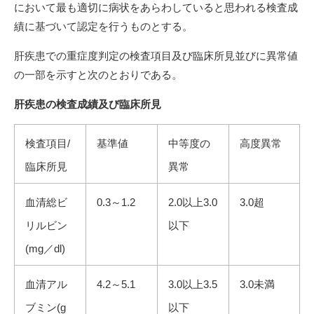
において最も適切に病状をあらわしていると思われる検査成
績に基づいて認定を行うものとする。
肝疾患での重症度判定の検査項目及び臨床所見並びに異常値
の一部を示すと次のとおりである。
肝疾患の検査成績及び臨床所見
検査項目/
基準値
中等度の
高度異常
臨床所見
異常
血清総ビ
0.3～1.2
2.0以上3.0
3.0超
リルビン
以下
(mg／dl)
血清アル
4.2～5.1
3.0以上3.5
3.0未満
ブミン(g
以下