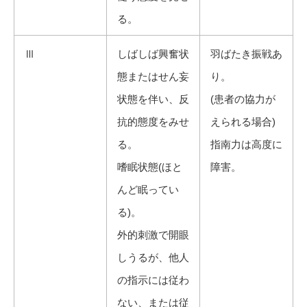
る。
Ⅲ
しばしば興奮状
羽ばたき振戦あ
態またはせん妄
り。
状態を伴い、反
(患者の協力が
抗的態度をみせ
えられる場合)
る。
指南力は高度に
嗜眠状態(ほと
障害。
んど眠ってい
る)。
外的刺激で開眼
しうるが、他人
の指示には従わ
ない、または従