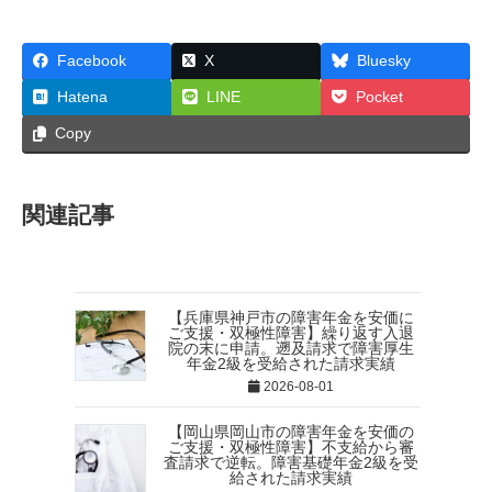
Facebook
X
Bluesky
Hatena
LINE
Pocket
Copy
関連記事
【兵庫県神戸市の障害年金を安価に
ご支援・双極性障害】繰り返す入退
院の末に申請。遡及請求で障害厚生
年金2級を受給された請求実績
2026-08-01
【岡山県岡山市の障害年金を安価の
ご支援・双極性障害】不支給から審
査請求で逆転。障害基礎年金2級を受
給された請求実績