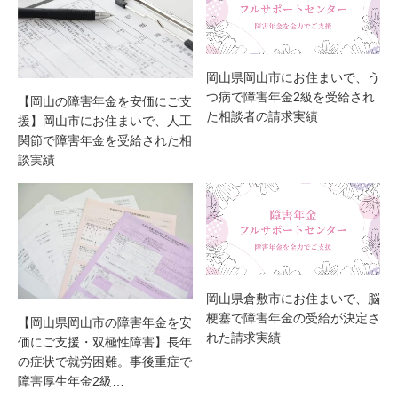
岡山県岡山市にお住まいで、う
つ病で障害年金2級を受給され
【岡山の障害年金を安価にご支
た相談者の請求実績
援】岡山市にお住まいで、人工
関節で障害年金を受給された相
談実績
岡山県倉敷市にお住まいで、脳
梗塞で障害年金の受給が決定さ
【岡山県岡山市の障害年金を安
れた請求実績
価にご支援・双極性障害】長年
の症状で就労困難。事後重症で
障害厚生年金2級…