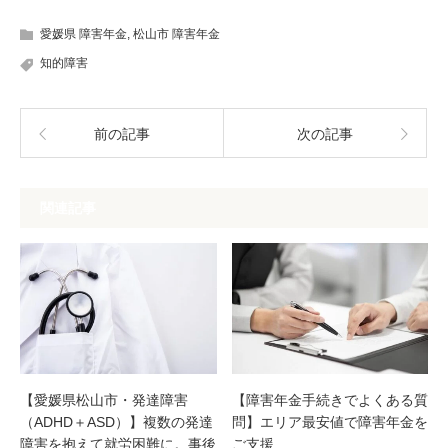
愛媛県 障害年金
,
松山市 障害年金
知的障害
前の記事
次の記事
関連記事
【愛媛県松山市・発達障害
【障害年金手続きでよくある質
（ADHD＋ASD）】複数の発達
問】エリア最安値で障害年金を
障害を抱えて就労困難に。事後
ご支援