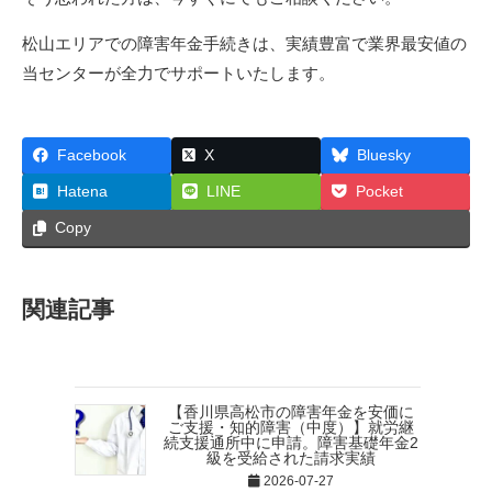
松山エリアでの障害年金手続きは、実績豊富で業界最安値の
当センターが全力でサポートいたします。
Facebook
X
Bluesky
Hatena
LINE
Pocket
Copy
関連記事
【香川県高松市の障害年金を安価に
ご支援・知的障害（中度）】就労継
続支援通所中に申請。障害基礎年金2
級を受給された請求実績
2026-07-27