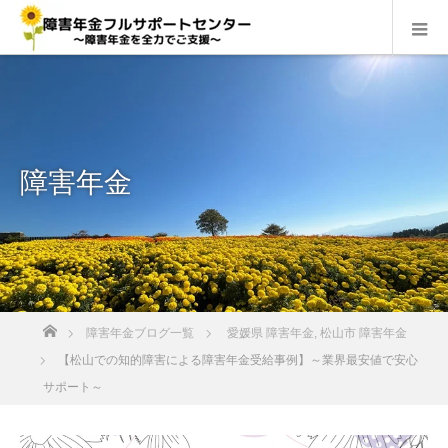
障害年金
ホーム
障害年金ブログ一覧
愛媛県 障害年金
,
松山市 障害年金
【松山での知的障害による障害年金受給事例】～業界最安値で安心
サポート～