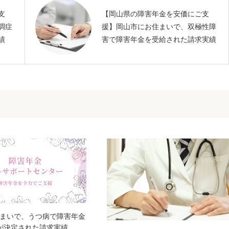
支
【岡山県の障害年金を安価にご支
調症
援】岡山市にお住まいで、双極性障
績
害で障害年金を受給された請求実績
まいで、うつ病で障害年金
が決定された請求実績