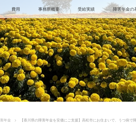
費用
事務所概要
受給実績
障害年金の
障害年金
【香川県の障害年金を安価にご支援】高松市にお住まいで、うつ病で