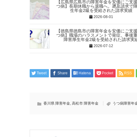
【広島県広島市の障害年金を安価にご支
つ病】長期休職から退職へ。遡及請求で
生年金2級を受給された請求実績
2026-08-01
【徳島県徳島市の障害年金を安価にご支
つ病】職場のハラスメントで発症。事後
障害厚生年金2級を受給された請求実
2026-07-12
Tweet
Share
Hatena
Pocket
RSS
香川県 障害年金
,
高松市 障害年金
うつ病障害年