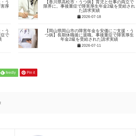
援・う
【香川県高松市・うつ病】育児と仕事の両立で
障害厚
限界に。事後重症で障害厚生年金2級を受給され
た請求実績
2026-07-18
援・う
【岡山県岡山市の障害年金を安価にご支援・う
重症で
つ病】長期休職後に退職。事後重症で障害厚生
績
年金2級を受給された請求実績
2026-07-11
feedly
Pin it
金