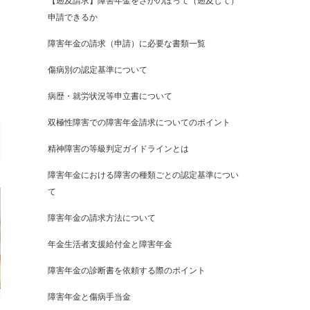
【遡及請求】障害年金をさかのぼって（遡及して）
申請できるか
障害年金の請求（申請）に必要な書類一覧
傷病別の認定基準について
病歴・就労状況等申立書について
双極性障害での障害年金請求についてのポイント
精神障害の等級判定ガイドラインとは
障害年金における障害の種類ごとの認定基準につい
て
障害年金の請求方法について
年金生活者支援給付金と障害年金
障害年金の診断書を依頼する際のポイント
障害年金と傷病手当金