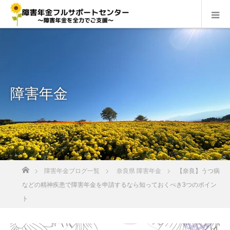
障害年金
ホーム
障害年金ブログ一覧
奈良県 障害年金
【奈良】うつ病
などの精神疾患で障害年金を申請するなら知っておくべき3つのポイン
ト