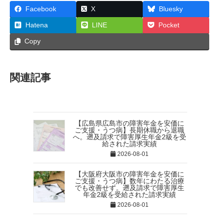
Facebook
X
Bluesky
Hatena
LINE
Pocket
Copy
関連記事
【広島県広島市の障害年金を安価に
ご支援・うつ病】長期休職から退職
へ。遡及請求で障害厚生年金2級を受
給された請求実績
2026-08-01
【大阪府大阪市の障害年金を安価に
ご支援・うつ病】数年にわたる治療
でも改善せず。遡及請求で障害厚生
年金2級を受給された請求実績
2026-08-01