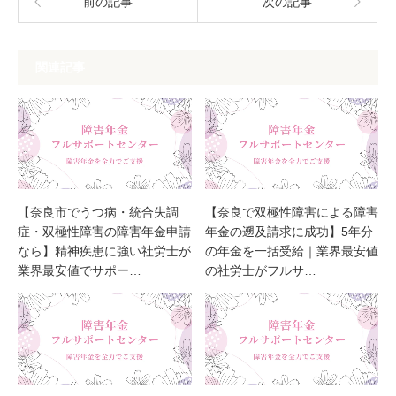
前の記事
次の記事
関連記事
【奈良市でうつ病・統合失調
【奈良で双極性障害による障害
症・双極性障害の障害年金申請
年金の遡及請求に成功】5年分
なら】精神疾患に強い社労士が
の年金を一括受給｜業界最安値
業界最安値でサポー…
の社労士がフルサ…