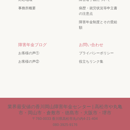
事務所概要
病歴・就労状況等申立書
の注意点
障害年金制度とその受給
額
障害年金ブログ
お問い合わせ
お客様の声①
プライバシーポリシー
お客様の声②
役立ちリンク集
業界最安値の香川岡山障害年金センター | 高松市や丸亀
市・岡山市・倉敷市・徳島市・大阪市・堺市
〒760-0033 香川県高松市丸の内4-21-404
080-3925-9176