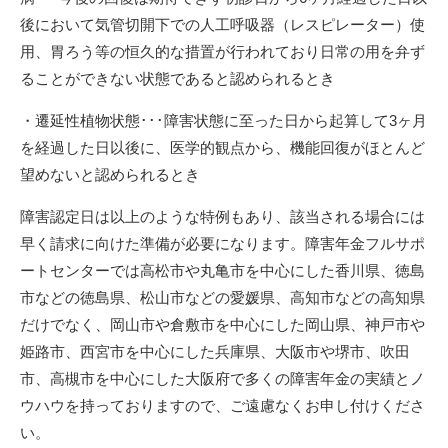
後において気管切開下での人工呼吸器（レスピレーター）使
用、胃ろう等の恒久的な措置が行われており日常の用を弁ず
ることができない状態であると認められるとき
・遷延性植物状態･･･障害状態に至った日から起算して3ヶ月
を経過した日以後に、医学的観点から、機能回復がほとんど
望めないと認められるとき
障害認定日は以上のような特例もあり、該当される場合には
早く請求に向けた準備が必要になります。障害年金フルサポ
ートセンターでは高松市や丸亀市を中心にした香川県、徳島
市などの徳島県、松山市などの愛媛県、高知市などの高知県
だけでなく、岡山市や倉敷市を中心にした岡山県、神戸市や
姫路市、西宮市を中心にした兵庫県、大阪市や堺市、吹田
市、高槻市を中心にした大阪府で多くの障害年金の実績とノ
ウハウを持っておりますので、ご遠慮なくお申し付けくださ
い。