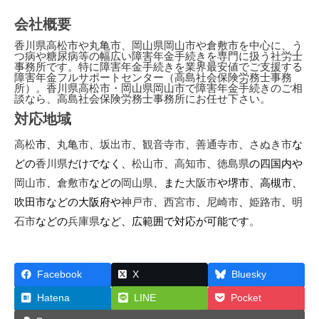
会社概要
香川県高松市や丸亀市、岡山県岡山市や倉敷市を中心に、う
つ病や糖尿病等の幅広い障害年金手続きを専門に扱う社労士
事務所です。特に障害年金手続きを業界最安値でご支援する
障害年金フルサポートセンター（高島社会保険労務士事務
所）。香川県高松市・岡山県岡山市で障害年金手続きのご相
談なら、高島社会保険労務士事務所にお任せ下さい。
対応地域
高松
市、
丸亀市
、
坂出市
、
観音寺市
、
善通寺市
、
さぬき市
な
どの
香川県
だけでなく、
松山市
、
高知市
、
徳島県
の四国内や
岡山市
、
倉敷市
などの
岡山県
、また
大阪市
や堺市、高槻市、
吹田市などの大阪府や
神戸市
、
西宮市
、
尼崎市
、
姫路市
、
明
石市
などの
兵庫県
など、広範囲で対応が可能です
。
Facebook
X
Bluesky
Hatena
LINE
Pocket