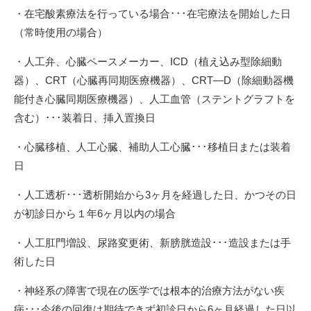
・在宅酸素療法を行っている場合･･･在宅療法を開始した日
（常時使用の場合）
・人工弁、心臓ペースメーカー、ICD（植え込み型除細動
器）、CRT（心臓再同期医療機器）、CRT―D（除細動器機
能付き心臓同期医療機器）、人工血管（ステントグラフトを
含む）･･･装着日、挿入置換日
・心臓移植、人工心臓、補助人工心臓･･･移植日または装着
日
・人工透析･･･透析開始から3ヶ月を経過した日、かつその日
が初診日から１年6ヶ月以内の場合
・人工肛門増設、尿路変更術、新膀胱造設･･･造設または手
術した日
・神経系の障害で現在の医学では根本的治療方法がない疾
病･･･今後の回復は期待できず初診日から6ヶ月経過した日以