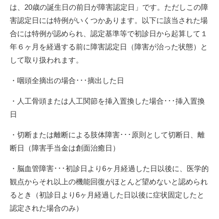
は、20歳の誕生日の前日が障害認定日」です。ただしこの障
害認定日には特例がいくつかあります。以下に該当された場
合には特例が認められ、認定基準等で初診日から起算して１
年６ヶ月を経過する前に障害認定日（障害が治った状態）と
して取り扱われます。
・咽頭全摘出の場合･･･摘出した日
・人工骨頭または人工関節を挿入置換した場合･･･挿入置換
日
・切断または離断による肢体障害･･･原則として切断日、離
断日（障害手当金は創面治癒日）
・脳血管障害･･･初診日より6ヶ月経過した日以後に、医学的
観点からそれ以上の機能回復がほとんど望めないと認められ
るとき（初診日より6ヶ月経過した日以後に症状固定したと
認定された場合のみ）