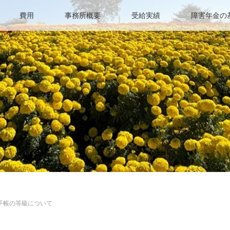
費用
事務所概要
受給実績
障害年金の
手帳の等級について