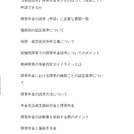
【遡及請求】障害年金をさかのぼって（遡及して）
申請できるか
障害年金の請求（申請）に必要な書類一覧
傷病別の認定基準について
病歴・就労状況等申立書について
双極性障害での障害年金請求についてのポイント
精神障害の等級判定ガイドラインとは
障害年金における障害の種類ごとの認定基準につい
て
障害年金の請求方法について
年金生活者支援給付金と障害年金
障害年金の診断書を依頼する際のポイント
障害年金と傷病手当金