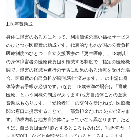
1.医療費助成
身体に障害のある方にとって、利用価値の高い福祉サービス
のひとつが医療費の助成です。代表的なものが国の公費負担
医療制度のひとつ、自立支援医療の「更生医療」。18歳以上
の身体障害者の医療費負担を軽減する制度で、指定の医療機
関で、障害の軽減や進行の予防に効果のある治療を受けた場
合、医療費の自己負担が原則
1
割で済みます。この申請に身
体障害者手帳が必須です。(なお、18歳未満の場合は「育成
医療」という同様の制度があります)地方自治体ごとの医療
費助成もあります。「受給者証」の交付を受ければ、医療機
関の窓口に提示することで、一部負担金だけの支払で済みま
す。助成内容は地方自治体によってかなり異なります。たと
えば、自己負担金が1割とするところもあれば、1回530円、1
ヶ月500円、などと金額が決まっているところもあります。