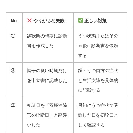
No.
やりがちな失敗
正しい対策
①
躁状態の時期に診断
うつ状態またはその
書を作成した
直後に診断書を依頼
する
②
調子の良い時期だけ
躁・うつ両方の症状
を申立書に記載した
と生活支障を具体的
に記載する
③
初診日を「双極性障
最初にうつ症状で受
害の診断日」と勘違
診した日を初診日と
いした
して確認する