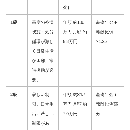
金）
1
級
高度の残遺
年額 約106
基礎年金＋
状態・気分
万円 月額 約
報酬比例
循環が激し
8.8万円
×1.25
く日常生活
が困難。常
時援助が必
要。
2
級
著しい制
年額 約84.7
基礎年金＋
限。日常生
万円 月額 約
報酬比例部
活に著しい
7.0万円
分
制限があ