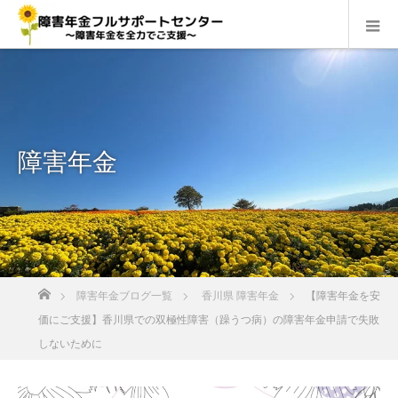
障害年金
ホーム
障害年金ブログ一覧
香川県 障害年金
【障害年金を安
価にご支援】香川県での双極性障害（躁うつ病）の障害年金申請で失敗
しないために