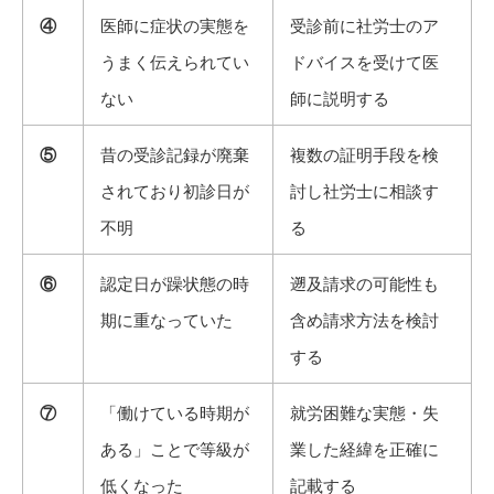
④
医師に症状の実態を
受診前に社労士のア
うまく伝えられてい
ドバイスを受けて医
ない
師に説明する
⑤
昔の受診記録が廃棄
複数の証明手段を検
されており初診日が
討し社労士に相談す
不明
る
⑥
認定日が躁状態の時
遡及請求の可能性も
期に重なっていた
含め請求方法を検討
する
⑦
「働けている時期が
就労困難な実態・失
ある」ことで等級が
業した経緯を正確に
低くなった
記載する