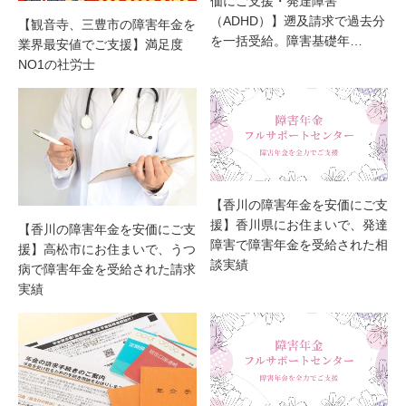
価にご支援・発達障害
（ADHD）】遡及請求で過去分
【観音寺、三豊市の障害年金を
を一括受給。障害基礎年…
業界最安値でご支援】満足度
NO1の社労士
【香川の障害年金を安価にご支
援】香川県にお住まいで、発達
【香川の障害年金を安価にご支
障害で障害年金を受給された相
援】高松市にお住まいで、うつ
談実績
病で障害年金を受給された請求
実績