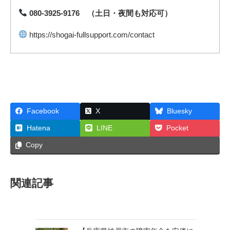
080-3925-9176
（土日・夜間も対応可）
https://shogai-fullsupport.com/contact
Facebook
X
Bluesky
Hatena
LINE
Pocket
Copy
関連記事