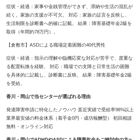
症状・経過：家事や金銭管理ができず、滞納や生活の混乱が
続く。家族の支援が不可欠。 対応：家族の証言を反映し、
生活制限を診断書へ的確に記載。 結果：障害基礎年金2級を
取得（年間約78万円）。
【倉敷市】ASDによる職場定着困難の40代男性
症状・経過：指示の理解や臨機応変な対応が苦手で、度重な
る配置転換を経験。 対応：職場での支障と日常生活の困難
を具体的に記載し、診断書に反映。 結果：障害基礎年金2級
を受給。
香川・岡山で当センターが選ばれる理由
発達障害申請に特化したノウハウ 直近実績で受給率98%以上
業界最安値の料金体系（着手金0円・成功報酬型） 初回相談
無料・オンライン対応
香川・岡山でADHDやASDによる障害年金をご検討中の方へ