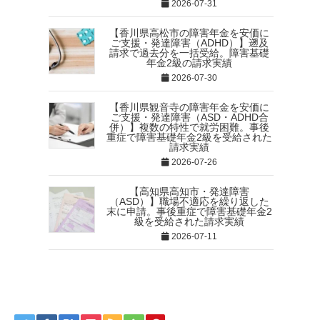
2026-07-31
【香川県高松市の障害年金を安価に
ご支援・発達障害（ADHD）】遡及
請求で過去分を一括受給。障害基礎
年金2級の請求実績
2026-07-30
【香川県観音寺の障害年金を安価に
ご支援・発達障害（ASD・ADHD合
併）】複数の特性で就労困難。事後
重症で障害基礎年金2級を受給された
請求実績
2026-07-26
【高知県高知市・発達障害
（ASD）】職場不適応を繰り返した
末に申請。事後重症で障害基礎年金2
級を受給された請求実績
2026-07-11