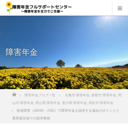
障害年金
ホーム
障害年金ブログ一覧
丸亀市 障害年金
,
倉敷市 障害年金
,
岡
山市 障害年金
,
岡山県 障害年金
,
香川県 障害年金
,
高松市 障害年金
発達障害（ADHD・ASD）で障害年金を請求する場合のポイントと
業界最安値での請求事例