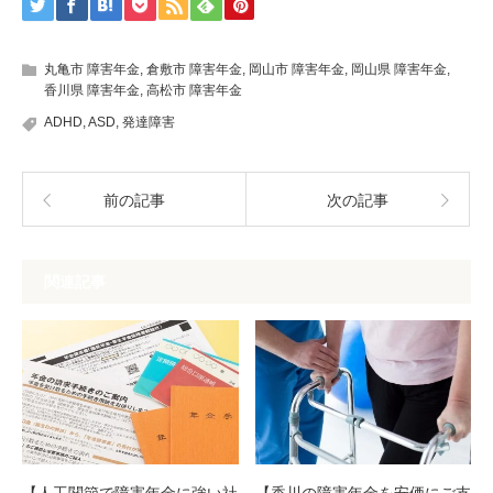
丸亀市 障害年金
,
倉敷市 障害年金
,
岡山市 障害年金
,
岡山県 障害年金
,
香川県 障害年金
,
高松市 障害年金
ADHD
,
ASD
,
発達障害
前の記事
次の記事
関連記事
【人工関節で障害年金に強い社
【香川の障害年金を安価にご支