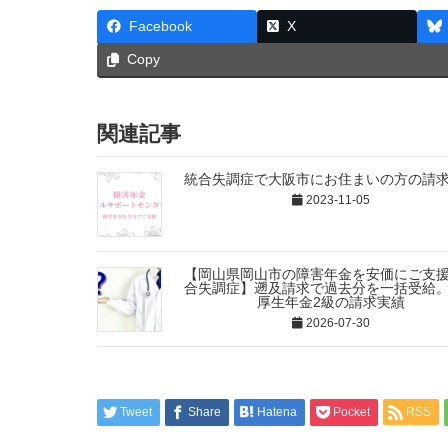
Facebook
X
Copy
関連記事
統合失調症で大阪市にお住まいの方の請
2023-11-05
【岡山県岡山市の障害年金を安価にご支
合失調症】遡及請求で過去分を一括受給
厚生年金2級の請求実績
2026-07-30
Tweet
Share
Hatena
Pocket
RSS