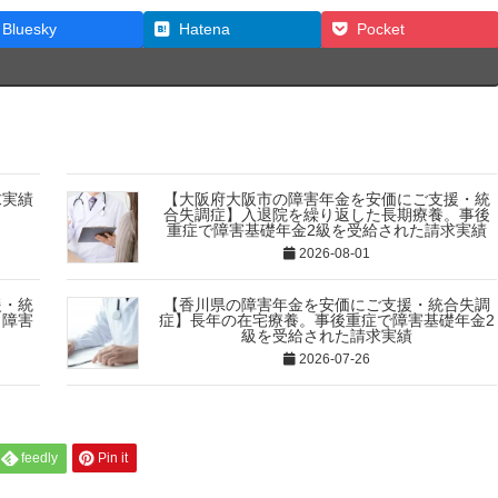
Bluesky
Hatena
Pocket
求実績
【大阪府大阪市の障害年金を安価にご支援・統
合失調症】入退院を繰り返した長期療養。事後
重症で障害基礎年金2級を受給された請求実績
2026-08-01
援・統
【香川県の障害年金を安価にご支援・統合失調
。障害
症】長年の在宅療養。事後重症で障害基礎年金2
級を受給された請求実績
2026-07-26
feedly
Pin it