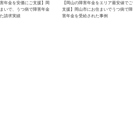
害年金を安価にご支援】岡
【岡山の障害年金をエリア最安値でご
まいで、うつ病で障害年金
支援】岡山市にお住まいでうつ病で障
た請求実績
害年金を受給された事例