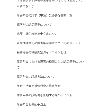
【遡及請求】障害年金をさかのぼって（遡及して）
申請できるか
障害年金の請求（申請）に必要な書類一覧
傷病別の認定基準について
病歴・就労状況等申立書について
双極性障害での障害年金請求についてのポイント
精神障害の等級判定ガイドラインとは
障害年金における障害の種類ごとの認定基準につい
て
障害年金の請求方法について
年金生活者支援給付金と障害年金
障害年金の診断書を依頼する際のポイント
障害年金と傷病手当金