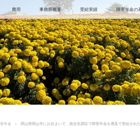
費用
事務所概要
受給実績
障害年金の
障害年金
岡山県岡山市にお住まいで、統合失調症で障害年金を遡及で受給され