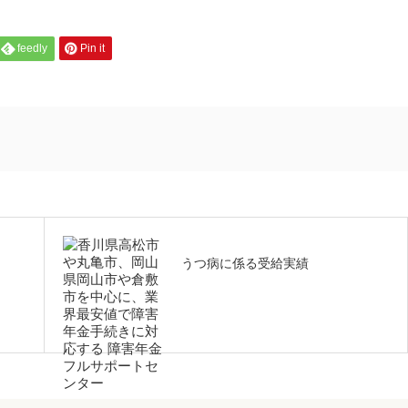
feedly
Pin it
うつ病に係る受給実績