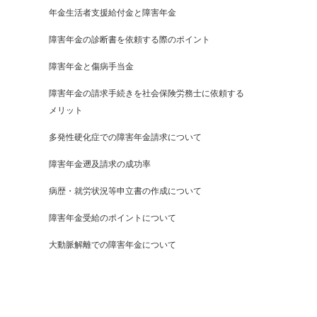
年金生活者支援給付金と障害年金
障害年金の診断書を依頼する際のポイント
障害年金と傷病手当金
障害年金の請求手続きを社会保険労務士に依頼する
メリット
多発性硬化症での障害年金請求について
障害年金遡及請求の成功率
病歴・就労状況等申立書の作成について
障害年金受給のポイントについて
大動脈解離での障害年金について